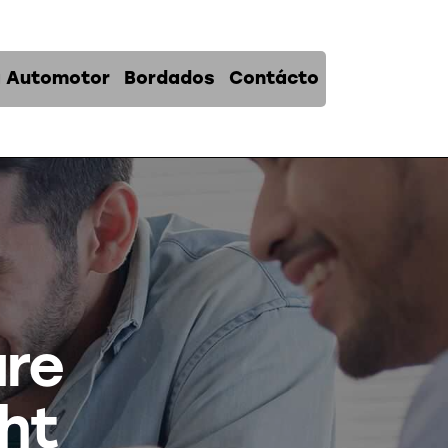
a Automotor
Bordados
Contácto
are
ght