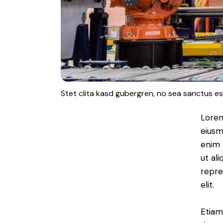
Stet clita kasd gubergren, no sea sanctus es
Lorem
eiusm
enim 
ut al
repre
elit.
Etiam