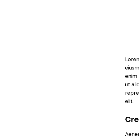
Lorem
eiusm
enim 
ut al
repre
elit.
Cre
Aenea