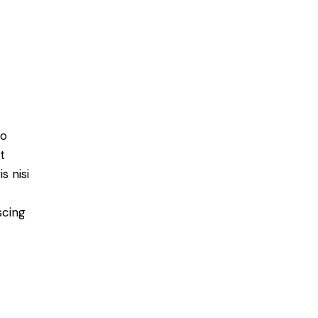
do
t
s nisi
scing
e