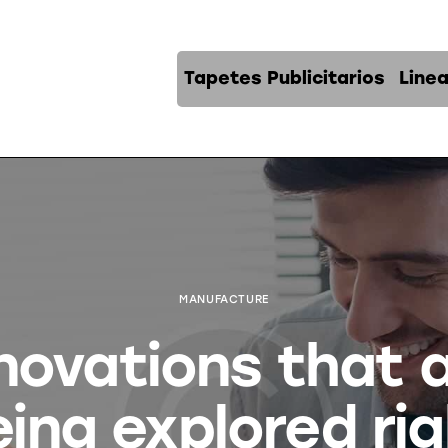
Tapetes Publicitarios
Line
MANUFACTURE
novations that 
ing explored ri