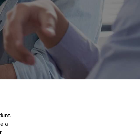
dunt.
ue a
r