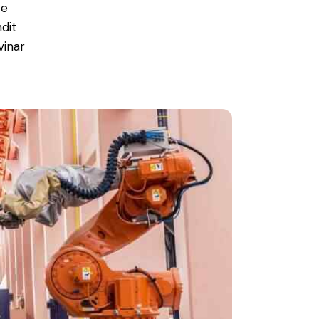
ce
ndit
vinar