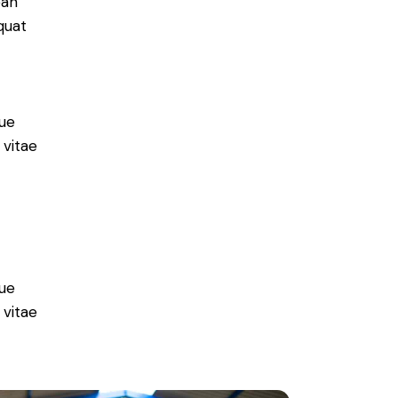
ean
equat
ue
 vitae
ue
 vitae