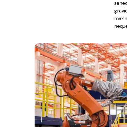
senec
gravid
maxim
neque