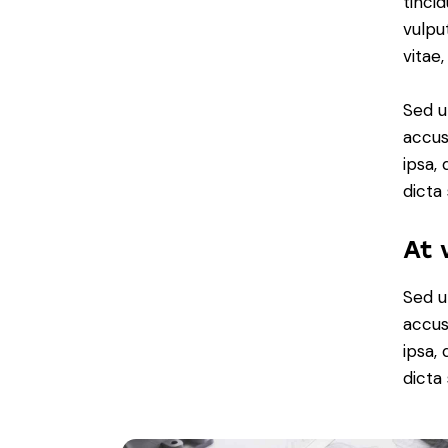
tinci
vulpu
vitae,
Sed u
accus
ipsa,
dicta
At 
Sed u
accus
ipsa,
dicta 