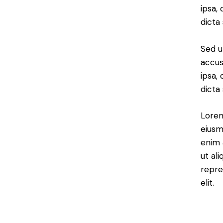
ipsa,
dicta
Sed u
accus
ipsa,
dicta
Lorem
eiusm
enim 
ut al
repre
elit.