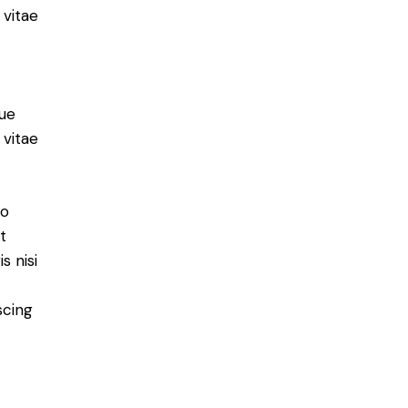
 vitae
ue
 vitae
do
t
s nisi
scing