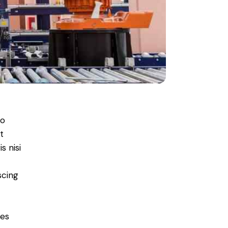
do
t
s nisi
scing
ies