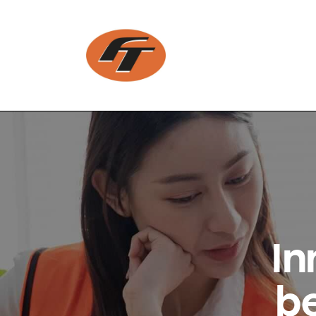
In
be