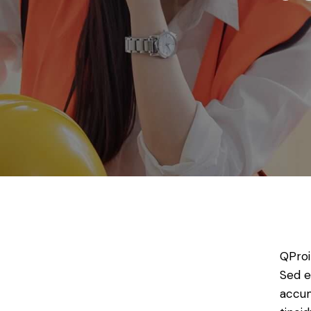
Q
Pro
Sed e
accum