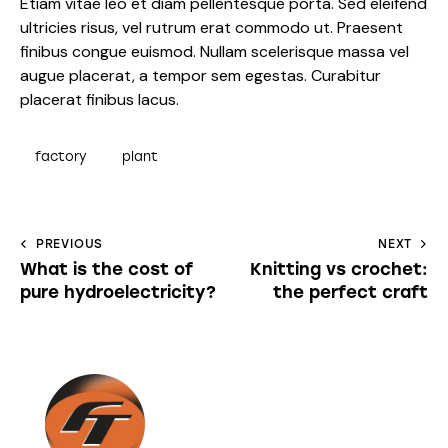
Etiam vitae leo et diam pellentesque porta. Sed eleifend
ultricies risus, vel rutrum erat commodo ut. Praesent
finibus congue euismod. Nullam scelerisque massa vel
augue placerat, a tempor sem egestas. Curabitur
placerat finibus lacus.
factory
plant
Navegación
PREVIOUS
NEXT
What is the cost of
Knitting vs crochet:
de
pure hydroelectricity?
the perfect craft
entradas