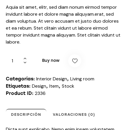
Aquia sit amet, elitr, sed diam nonum eirmod tempor
invidunt labore et dolore magna aliquyam.erat, sed
diam voluptua. At vero accusam et justo duo dolores
et ea rebum. Stet clitain vidunt ut labore eirmod
tempor invidunt magna aliquyam. Stet clitain vidunt ut
labore.
Office
Buy now
Chair
cantidad
Interior Design
Living room
Categorías:
,
Design
Item
Stock
Etiquetas:
,
,
2336
Product ID:
DESCRIPCIÓN
VALORACIONES (0)
Dicta sunt explicabo. Nemo enim ipsam voluptatem