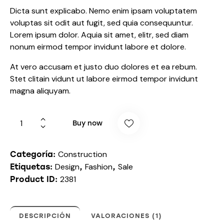
price
price
sobre
Dicta sunt explicabo. Nemo enim ipsam voluptatem
5
was:
is:
basad
voluptas sit odit aut fugit, sed quia consequuntur.
$9.00.
$8.00.
o en
puntua
Lorem ipsum dolor. Aquia sit amet, elitr, sed diam
ción
nonum eirmod tempor invidunt labore et dolore.
de
cliente
At vero accusam et justo duo dolores et ea rebum.
Stet clitain vidunt ut labore eirmod tempor invidunt
magna aliquyam.
Paint
Buy now
Roller
cantidad
Construction
Categoría:
Design
Fashion
Sale
Etiquetas:
,
,
2381
Product ID:
DESCRIPCIÓN
VALORACIONES (1)