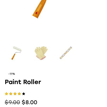
-11%
Paint Roller
Valora
1
$
9.00
Original
$
8.00
Current
do
4.00