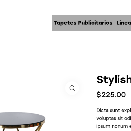
Tapetes Publicitarios
Line
Stylis
$
225.00
Dicta sunt ex
voluptas sit od
ipsum nonum e