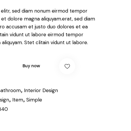
, elitr, sed diam nonum eirmod tempor
e et dolore magna aliquyam.erat, sed diam
ero accusam et justo duo dolores et ea
itain vidunt ut labore eirmod tempor
aliquyam. Stet clitain vidunt ut labore.
Buy now
Bathroom
Interior Design
,
sign
Item
Simple
,
,
340