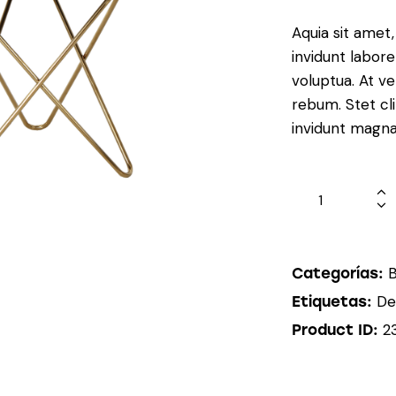
Aquia sit amet
invidunt labor
voluptua. At v
rebum. Stet cl
invidunt magna 
Stylish
Table
cantidad
Categorías:
De
Etiquetas:
2
Product ID: