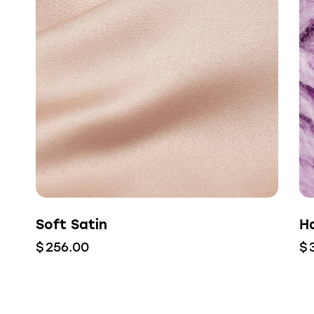
Soft Satin
H
$
256.00
$