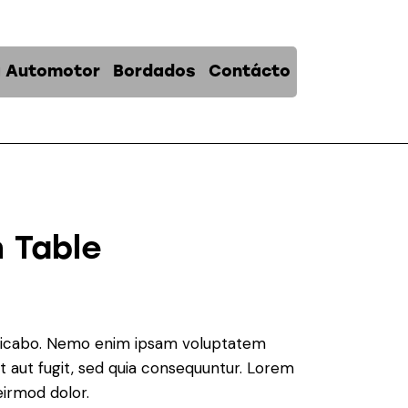
a Automotor
Bordados
Contácto
h Table
plicabo. Nemo enim ipsam voluptatem
it aut fugit, sed quia consequuntur. Lorem
irmod dolor.