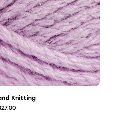
and Knitting
327.00